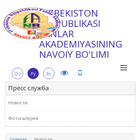
O'ZBEKISTON
RESPUBLIKASI
FANLAR
AKADEMIYASINING
NAVOIY BO'LIMI
Main
O'z
Ру
En
Menu
Пресс служба
Новости
Фотогалерея
Главная
Новости