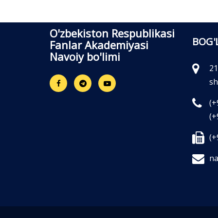
O'zbekiston Respublikasi
BOG'
Fanlar Akademiyasi
Navoiy bo'limi
21
sh
(+
(+
(+
na