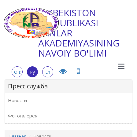
O'ZBEKISTON
RESPUBLIKASI
FANLAR
AKADEMIYASINING
NAVOIY BO'LIMI
Main
O'z
Ру
En
Menu
Пресс служба
Новости
Фотогалерея
Главная
Новости