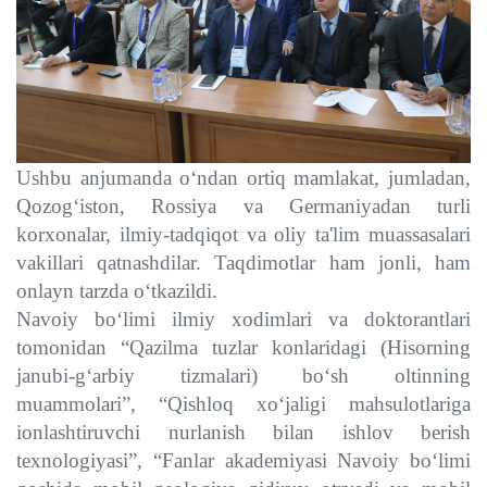
Ushbu anjumanda o‘ndan ortiq mamlakat, jumladan,
Qozog‘iston, Rossiya va Germaniyadan turli
korxonalar, ilmiy-tadqiqot va oliy ta'lim muassasalari
vakillari qatnashdilar. Taqdimotlar ham jonli, ham
onlayn tarzda o‘tkazildi.
Navoiy bo‘limi ilmiy xodimlari va doktorantlari
tomonidan “Qazilma tuzlar konlaridagi (Hisorning
janubi-g‘arbiy tizmalari) bo‘sh oltinning
muammolari”, “Qishloq xo‘jaligi mahsulotlariga
ionlashtiruvchi nurlanish bilan ishlov berish
texnologiyasi”, “Fanlar akademiyasi Navoiy bo‘limi