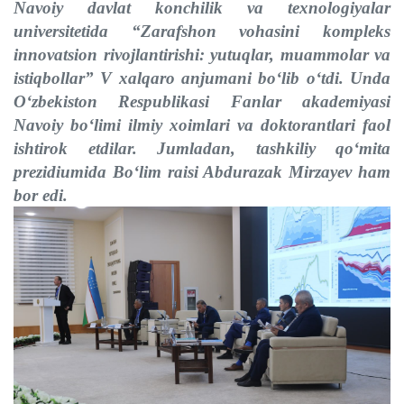
Navoiy davlat konchilik va texnologiyalar
universitetida “Zarafshon vohasini kompleks
innova
t
sion rivojlantirishi: yutuqlar, muammolar va
istiqbollar” V xalqaro anjumani bo‘lib o‘tdi. Unda
O‘zbekiston Respublikasi Fanlar akademiyasi
Navoiy bo‘limi ilmiy xoimlari va doktorantlari faol
ishtirok etdilar. Jumladan, tashkiliy qo‘mita
prezidiumida Bo‘lim raisi Abdura
z
ak Mirza
y
ev ham
bor edi.