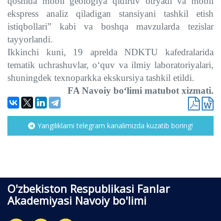
qoshida mobil geologiya qidiruv otryadi va mobil
ekspress analiz qiladigan stansiyani tashkil etish
istiqbollari” kabi va boshqa mavzularda tezislar
tayyorlandi.
Ikkinchi kuni, 19 aprelda NDKTU kafedralarida
tematik uchrashuvlar, o‘quv va ilmiy laboratoriyalari,
shuningdek texnoparkka ekskursiya tashkil etildi.
FA Navoiy bo‘limi matubot xizmati.
Yangiliklarni telegram kanalimizda kuzatib boring!
O'zbekiston Respublikasi Fanlar
Akademiyasi Navoiy bo'limi