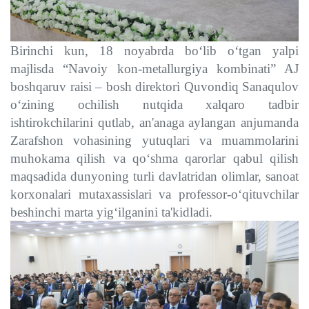
Birinchi kun, 18 noyabrda bo‘lib o‘tgan yalpi
majlisda “Navoiy kon-metallurgiya kombinati” AJ
boshqaruv raisi – bosh direktori Quvondiq Sanaqulov
o‘zining ochilish nutqida xalqaro tadbir
ishtirokchilarini qutlab, an'anaga aylangan anjumanda
Zarafshon vohasining yutuqlari va muammolarini
muhokama qilish va qo‘shma qarorlar qabul qilish
maqsadida dunyoning turli davlatridan olimlar, sanoat
korxonalari mutaxassislari va professor-o‘qituvchilar
beshinchi marta yig‘ilganini ta'kidladi.