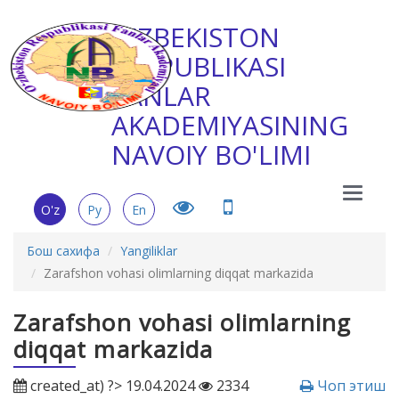
O'ZBEKISTON
RESPUBLIKASI
FANLAR
AKADEMIYASINING
NAVOIY BO'LIMI
Main
O'z
Ру
En
Menu
Бош сахифа
Yangiliklar
Zarafshon vohasi olimlarning diqqat markazida
Zarafshon vohasi olimlarning
diqqat markazida
created_at) ?> 19.04.2024
2334
Чоп этиш