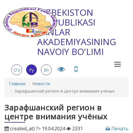
O'ZBEKISTON
RESPUBLIKASI
FANLAR
AKADEMIYASINING
NAVOIY BO'LIMI
Main
O'z
Ру
En
Menu
Главная
Новости
Зарафшанский регион в центре внимания учёных
Зарафшанский регион в
центре внимания учёных
created_at) ?> 19.04.2024
2331
Печать