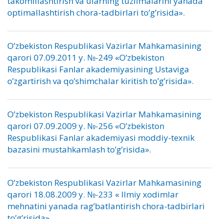
takomillashtirish va ularning tuzilmalarini yanada
optimallashtirish chora-tadbirlari to’g’risida».
O’zbekiston Respublikasi Vazirlar Mahkamasining
qarori 07.09.2011 y. №-249 «O’zbekiston
Respublikasi Fanlar akademiyasining Ustaviga
o’zgartirish va qo’shimchalar kiritish to’g’risida».
O’zbekiston Respublikasi Vazirlar Mahkamasining
qarori 07.09.2009 y. №-256 «O’zbekiston
Respublikasi Fanlar akademiyasi moddiy-texnik
bazasini mustahkamlash to’g’risida».
O’zbekiston Respublikasi Vazirlar Mahkamasining
qarori 18.08.2009 y. №-233 « Ilmiy xodimlar
mehnatini yanada rag’batlantirish chora-tadbirlari
to’g’risida».