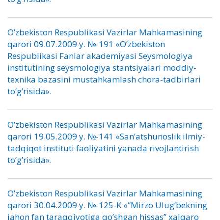
O’zbekiston Respublikasi Vazirlar Mahkamasining
qarori 09.07.2009 y. №-191 «O’zbekiston
Respublikasi Fanlar akademiyasi Seysmologiya
institutining seysmologiya stantsiyalari moddiy-
texnika bazasini mustahkamlash chora-tadbirlari
to’g’risida».
O’zbekiston Respublikasi Vazirlar Mahkamasining
qarori 19.05.2009 y. №-141 «San’atshunoslik ilmiy-
tadqiqot instituti faoliyatini yanada rivojlantirish
to’g’risida».
O’zbekiston Respublikasi Vazirlar Mahkamasining
qarori 30.04.2009 y. №-125-K «“Mirzo Ulug’bekning
jahon fan taraqqiyotiga qo’shgan hissas” xalqaro