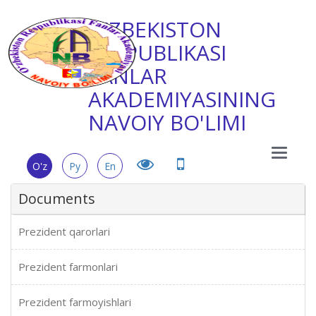
O'ZBEKISTON
RESPUBLIKASI
FANLAR
AKADEMIYASINING
NAVOIY BO'LIMI
Main
O'z
Ру
En
Menu
Documents
Prezident qarorlari
Prezident farmonlari
Prezident farmoyishlari