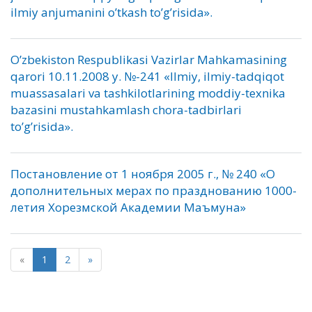
ilmiy anjumanini o’tkash to’g’risida».
O’zbekiston Respublikasi Vazirlar Mahkamasining
qarori 10.11.2008 y. №-241 «Ilmiy, ilmiy-tadqiqot
muassasalari va tashkilotlarining moddiy-texnika
bazasini mustahkamlash chora-tadbirlari
to’g’risida».
Постановление от 1 ноября 2005 г., № 240 «О
дополнительных мерах по празднованию 1000-
летия Хорезмской Академии Маъмуна»
«
1
2
»