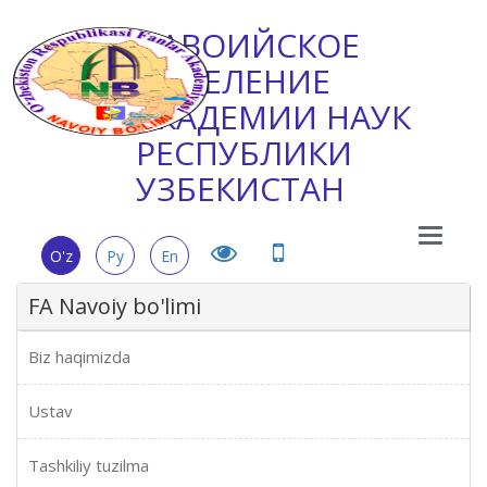
НАВОИЙСКОЕ
ОТДЕЛЕНИЕ
АКАДЕМИИ НАУК
РЕСПУБЛИКИ
УЗБЕКИСТАН
Main
O'z
Ру
En
Menu
FA Navoiy bo'limi
Biz haqimizda
Ustav
Tashkiliy tuzilma