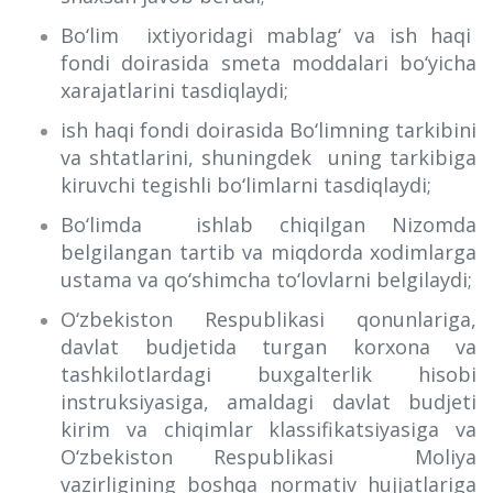
Bo‘lim ixtiyoridagi mablag‘ va ish haqi
fondi doirasida smeta moddalari bo‘yicha
xarajatlarini tasdiqlaydi;
ish haqi fondi doirasida Bo‘limning tarkibini
va shtatlarini, shuningdek uning tarkibiga
kiruvchi tegishli bo‘limlarni tasdiqlaydi;
Bo‘limda ishlab chiqilgan Nizomda
belgilangan tartib va miqdorda xodimlarga
ustama va qo‘shimcha to‘lovlarni belgilaydi;
O‘zbekiston Respublikasi qonunlariga,
davlat budjetida turgan korxona va
tashkilotlardagi buxgalterlik hisobi
instruksiyasiga, amaldagi davlat budjeti
kirim va chiqimlar klassifikatsiyasiga va
O‘zbekiston Respublikasi Moliya
vazirligining boshqa normativ hujjatlariga