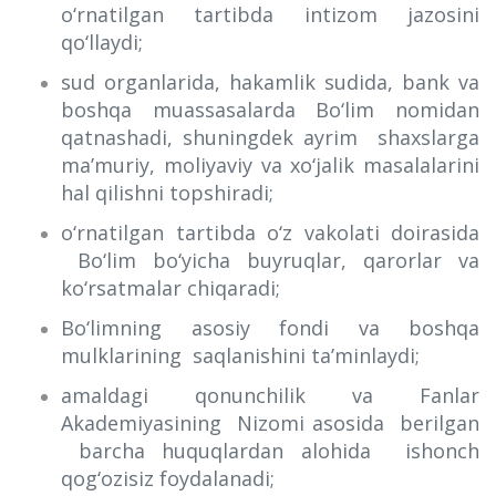
o‘rnatilgan tartibda intizom jazosini
qo‘llaydi;
sud organlarida, hakamlik sudida, bank va
boshqa muassasalarda Bo‘lim nomidan
qatnashadi, shuningdek ayrim shaxslarga
ma’muriy, moliyaviy va xo‘jalik masalalarini
hal qilishni topshiradi;
o‘rnatilgan tartibda o‘z vakolati doirasida
Bo‘lim bo‘yicha buyruqlar, qarorlar va
ko‘rsatmalar chiqaradi;
Bo‘limning asosiy fondi va boshqa
mulklarining saqlanishini ta’minlaydi;
amaldagi qonunchilik va Fanlar
Akademiyasining Nizomi asosida berilgan
barcha huquqlardan alohida ishonch
qog‘ozisiz foydalanadi;