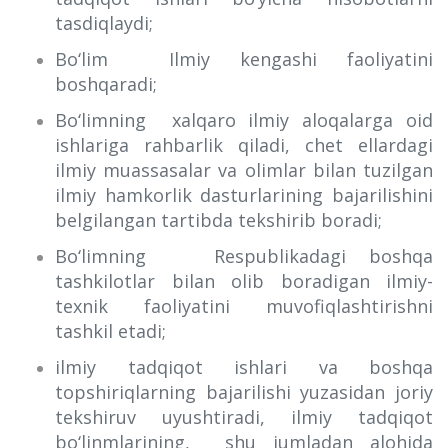
tasdiqlaydi;
Bo‘lim Ilmiy kengashi faoliyatini
boshqaradi;
Bo‘limning xalqaro ilmiy aloqalarga oid
ishlariga rahbarlik qiladi, chet ellardagi
ilmiy muassasalar va olimlar bilan tuzilgan
ilmiy hamkorlik dasturlarining bajarilishini
belgilangan tartibda tekshirib boradi;
Bo‘limning Respublikadagi boshqa
tashkilotlar bilan olib boradigan ilmiy-
texnik faoliyatini muvofiqlashtirishni
tashkil etadi;
ilmiy tadqiqot ishlari va boshqa
topshiriqlarning bajarilishi yuzasidan joriy
tekshiruv uyushtiradi, ilmiy tadqiqot
bo‘linmlarining, shu jumladan alohida