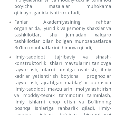
bo‘yicha masalalar muhokama
qilinayotganida ishtirok etadi;
Fanlar Akademiyasining rahbar
organlarida, yuridik va jismoniy shaxslar va
tashkilotlar, shu jumladan xalqaro
tashkilotlar bilan bo‘lgan munosabatlarda
Bo‘lim manfaatlarini himoya qiladi;
ilmiy-tadqiqot, tajribaviy va sinash-
konstruktorlik ishlari mavzularini tanlovga
tayyorlash, ularni amalga oshirish, ilmiy
kadrlar yetishtirish bo‘yicha prognozlar
tayyorlash, ajratilgan mablag‘lar doirasida
ilmiy-tadqiqot mavzularini moliyalashtirish
va moddiy-texnik ta’minotini ta’minlash,
ilmiy ishlarni chop etish va Bo‘limning
boshqa ishlariga rahbarlik qiladi, ilmiy-
tadqiqot ishlari bo‘yicha hisobotlarni