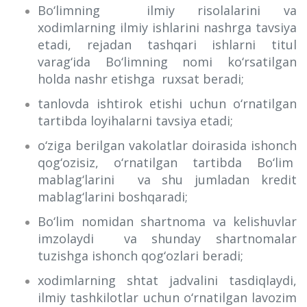
Bo‘limning ilmiy risolalarini va
xodimlarning ilmiy ishlarini nashrga tavsiya
etadi, rejadan tashqari ishlarni titul
varag‘ida Bo‘limning nomi ko‘rsatilgan
holda nashr etishga ruxsat beradi;
tanlovda ishtirok etishi uchun o‘rnatilgan
tartibda loyihalarni tavsiya etadi;
o‘ziga berilgan vakolatlar doirasida ishonch
qog‘ozisiz, o‘rnatilgan tartibda Bo‘lim
mablag‘larini va shu jumladan kredit
mablag‘larini boshqaradi;
Bo‘lim nomidan shartnoma va kelishuvlar
imzolaydi va shunday shartnomalar
tuzishga ishonch qog‘ozlari beradi;
xodimlarning shtat jadvalini tasdiqlaydi,
ilmiy tashkilotlar uchun o‘rnatilgan lavozim