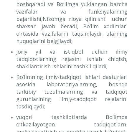
boshqaradi va Bo‘limga yuklangan barcha
vazifalar va funksiyalarning
bajarilishi,Nizomga rioya qilinishi uchun
shaxsan javob beradi, Bo‘lim xodimlari
o‘rtasida vazifalarni taqsimlaydi, ularning
huquqlarini belgilaydi;
joriy yil va istiqbol uchun ilmiy
tadqiqotlarning rejasini ishlab chiqish,
shakllantirish ishlarini tashkil qiladi;
Bo‘limning ilmiy-tadqiqot ishlari dasturlari
asosida laboratoriyalarning, boshqa
tarkibiy tuzulmalarning va tadqiqot
guruhlarining ilmiy-tadqiqot rejalarini
tasdiqlaydi;
yuqori tashkilotlarda Bo‘limda
o‘tkazilayotgan tadqiqotlarni
moliyalashtirish va moddiy-texnik ta’minoti