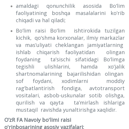
amaldagi qonunchilik asosida Bo‘lim
faoliyatining boshqa masalalarini ko‘rib
chiqadi va hal qiladi;
Bo‘lim raisi Bo‘lim ishtirokida tuzilgan
kichik, qo‘shma korxonalar, ilmiy markazlar
va mas’uliyati cheklangan jamiyatlarning
ishlab chiqarish faoliyatidan olingan
foydaning ta’sischi sifatidagi Bo‘limga
tegishli ulishlarini, hamda xo‘jalik
shartnomalarining bajarilishidan olingan
sof foydani, xodimlarni moddiy
rag‘batlantirish fondiga, avtotransport
vositalari, asbob-uskunalar sotib olishga,
qurilish va qayta ta’mirlash ishlariga
mustaqil ravishda yunaltirishga xaqlidir.
O’zR FA Navoiy bo'limi raisi
o'rinbosarining asosiy vazifalari: