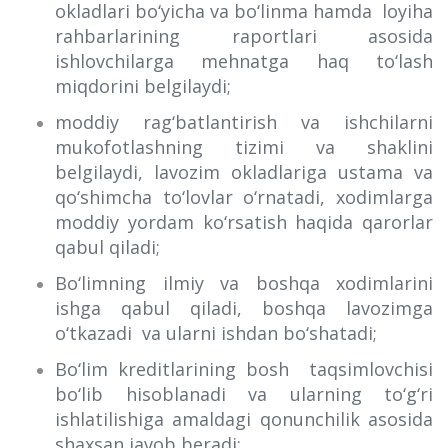
okladlari bo‘yicha va bo‘linma hamda loyiha
rahbarlarining raportlari asosida
ishlovchilarga mehnatga haq to‘lash
miqdorini belgilaydi;
moddiy rag‘batlantirish va ishchilarni
mukofotlashning tizimi va shaklini
belgilaydi, lavozim okladlariga ustama va
qo‘shimcha to‘lovlar o‘rnatadi, xodimlarga
moddiy yordam ko‘rsatish haqida qarorlar
qabul qiladi;
Bo‘limning ilmiy va boshqa xodimlarini
ishga qabul qiladi, boshqa lavozimga
o‘tkazadi va ularni ishdan bo‘shatadi;
Bo‘lim kreditlarining bosh taqsimlovchisi
bo‘lib hisoblanadi va ularning to‘g‘ri
ishlatilishiga amaldagi qonunchilik asosida
shaxsan javob beradi;