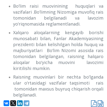
Bo‘lim raisi muovinining huquqlari va
vazifalari .Bo‘limning Nizomiga muvofiq rais
tomonidan belgilanadi va lavozim
yo‘riqnomasida reglamentlanadi.
Xalqaro aloqalarning kengayib borishi
munosabati bilan, Fanlar Akademiyasining
prezidenti bilan kelishilgan holda huquq va
majburiyatlari Bo‘lim Nizomi asosida rais
tomonidan belgilangan, raisning halqaro
aloqalar bo‘yicha muovini lavozimi
kiritilishi mumkin.
Raisning muovinlari bir nechta bo‘lganda
ular o‘rtasidagi vazifalar taqsimoti rais
tomonidan maxsus buyruq chiqarish orqali
belgilanadi.