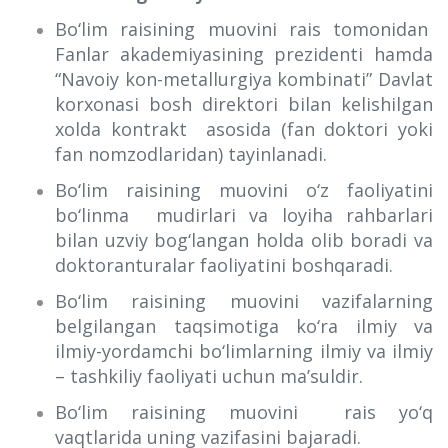
Bo‘lim raisining muovini rais tomonidan
Fanlar akademiyasining prezidenti hamda
“Navoiy kon-metallurgiya kombinati” Davlat
korxonasi bosh direktori bilan kelishilgan
xolda kontrakt asosida (fan doktori yoki
fan nomzodlaridan) tayinlanadi.
Bo‘lim raisining muovini o‘z faoliyatini
bo‘linma mudirlari va loyiha rahbarlari
bilan uzviy bog‘langan holda olib boradi va
doktoranturalar faoliyatini boshqaradi.
Bo‘lim raisining muovini vazifalarning
belgilangan taqsimotiga ko‘ra ilmiy va
ilmiy-yordamchi bo‘limlarning ilmiy va ilmiy
– tashkiliy faoliyati uchun ma’suldir.
Bo‘lim raisining muovini rais yo‘q
vaqtlarida uning vazifasini bajaradi.