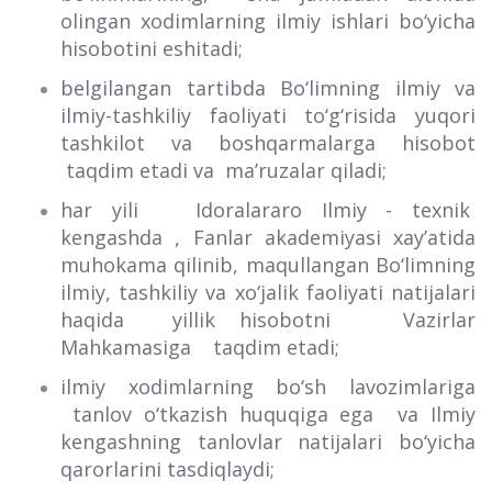
olingan xodimlarning ilmiy ishlari bo‘yicha
hisobotini eshitadi;
belgilangan tartibda Bo‘limning ilmiy va
ilmiy-tashkiliy faoliyati to‘g‘risida yuqori
tashkilot va boshqarmalarga hisobot
taqdim etadi va ma’ruzalar qiladi;
har yili Idoralararo Ilmiy - texnik
kengashda , Fanlar akademiyasi xay’atida
muhokama qilinib, maqullangan Bo‘limning
ilmiy, tashkiliy va xo‘jalik faoliyati natijalari
haqida yillik hisobotni Vazirlar
Mahkamasiga taqdim etadi;
ilmiy xodimlarning bo‘sh lavozimlariga
tanlov o‘tkazish huquqiga ega va Ilmiy
kengashning tanlovlar natijalari bo‘yicha
qarorlarini tasdiqlaydi;