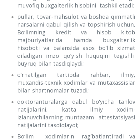
muvofiq buxgalterlik hisobini tashkil etadi;
pullar, tovar-mahsulot va boshqa qimmatli
narsalarni qabul qilish va topshirish uchun,
Bo‘limning kredit va hisob kitob
majburiyatlarida hamda buxgalterlik
hisoboti va balansida asos bo‘lib xizmat
qiladigan imzo qo‘yish huquqini tegishli
buyruq bilan tasdiqlaydi;
o‘rnatilgan tartibda rahbar, ilmiy,
muxandis-texnik xodimlar va mutaxassislar
bilan shartnomalar tuzadi;
doktoranturalarga qabul bo‘yicha tanlov
natijalarini, katta ilmiy xodim-
izlanuvchilarning muntazam attestatsiyasi
natijalarini tasdiqlaydi;
Bo‘lim xodimlarini rag‘batlantiradi va