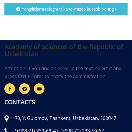
Yangiliklarni telegram kanalimizda kuzatib boring !
Academy of sciences of the Republic of
Uzbekistan
Attention! If you find an error in the text, select it and
press Ctrl + Enter to notify the administration
CONTACTS
70, Y. Gulomov, Tashkent, Uzbekistan, 100047
(+998 71) 233-68-47;
(+998 71) 233-59-67