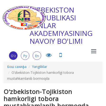
O'ZBEKISTON
RESPUBLIKASI
FANLAR
AKADEMIYASINING
NAVOIY BO'LIMI
Main
O'z
Ру
En
Menu
Бош сахифа
Yangiliklar
O‘zbekiston-Tojikiston hamkorligi tobora
mustahkamlanib bormoqda
O‘zbekiston-Tojikiston
hamkorligi tobora
mustahkamlanib bormoqda