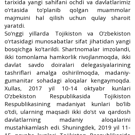
tarixida yangi sahifani ochdi va davlatlarimiz
o‘rtasida to‘planib qolgan muammolar
majmuini hal qilish uchun qulay sharoit
yaratdi.
So‘nggi yillarda Tojikiston va O‘zbekiston
o‘rtasidagi munosabatlar sifat jihatidan yangi
bosqichga ko‘tarildi. Shartnomalar imzolandi,
ikki tomonlama hamkorlik rivojlanmoqda, ikki
davlat savdo doiralari delegasiyalarining
tashriflari amalga oshirilmoqda, madaniy-
gumanitar sohadagi aloqalar kengaymoqda.
Xullas, 2017 yil 10-14 oktyabr kunlari
O‘zbekiston Respublikasida Tojikiston
Respublikasining madaniyat kunlari bo‘lib
o‘tdi, ularning maqsadi ikki do‘st va qardosh
davlatlarning madaniy aloqalarini
mustahkamlash edi. Shuningdek, 2019 yil 11-