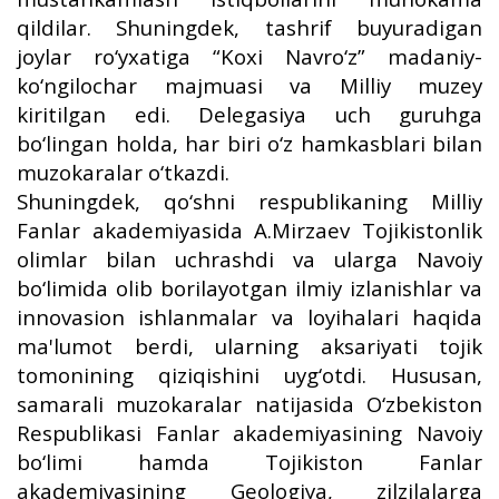
qildilar. Shuningdek, tashrif buyuradigan
joylar ro‘yxatiga “Koxi Navro‘z” madaniy-
ko‘ngilochar majmuasi va Milliy muzey
kiritilgan edi. Delegasiya uch guruhga
bo‘lingan holda, har biri o‘z hamkasblari bilan
muzokaralar o‘tkazdi.
Shuningdek, qo‘shni respublikaning Milliy
Fanlar akademiyasida A.Mirzaev Tojikistonlik
olimlar bilan uchrashdi va ularga Navoiy
bo‘limida olib borilayotgan ilmiy izlanishlar va
innovasion ishlanmalar va loyihalari haqida
ma'lumot berdi, ularning aksariyati tojik
tomonining qiziqishini uyg‘otdi. Hususan,
samarali muzokaralar natijasida O‘zbekiston
Respublikasi Fanlar akademiyasining Navoiy
bo‘limi hamda Tojikiston Fanlar
akademiyasining Geologiya, zilzilalarga