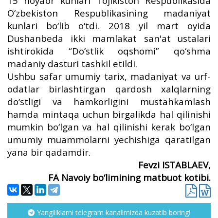
15 noyabr kunlari Tojikiston Respublikasida
O‘zbekiston Respublikasining madaniyat
kunlari bo‘lib o‘tdi. 2018 yil mart oyida
Dushanbeda ikki mamlakat san'at ustalari
ishtirokida “Do‘stlik oqshomi” qo‘shma
madaniy dasturi tashkil etildi.
Ushbu safar umumiy tarix, madaniyat va urf-
odatlar birlashtirgan qardosh xalqlarning
do‘stligi va hamkorligini mustahkamlash
hamda mintaqa uchun birgalikda hal qilinishi
mumkin bo‘lgan va hal qilinishi kerak bo‘lgan
umumiy muammolarni yechishiga qaratilgan
yana bir qadamdir.
Fevzi ISTABLAEV,
FA Navoiy bo‘limining matbuot kotibi.
Yangiliklarni telegram kanalimizda kuzatib boring!