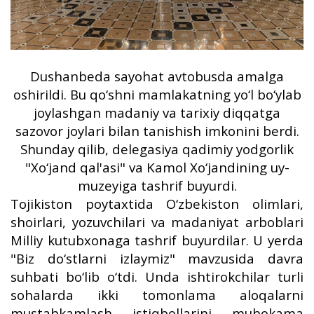
Dushanbeda sayohat avtobusda amalga
oshirildi. Bu qo‘shni mamlakatning yo‘l bo‘ylab
joylashgan madaniy va tarixiy diqqatga
sazovor joylari bilan tanishish imkonini berdi.
Shunday qilib, delegasiya qadimiy yodgorlik
"Xo‘jand qal'asi" va Kamol Xo‘jandining uy-
muzeyiga tashrif buyurdi.
Tojikiston poytaxtida O‘zbekiston olimlari,
shoirlari, yozuvchilari va madaniyat arboblari
Milliy kutubxonaga tashrif buyurdilar. U yerda
"Biz do‘stlarni izlaymiz" mavzusida davra
suhbati bo‘lib o‘tdi. Unda ishtirokchilar turli
sohalarda ikki tomonlama aloqalarni
mustahkamlash istiqbollarini muhokama