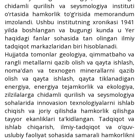
chidamli qurilish va seysmologiya instituti
o‘rtasida hamkorlik to‘g‘risida memorandum
imzolandi. Ushbu institutning xronikasi 1941
yilda boshlangan va bugungi kunda u Yer
haqidagi fanlar sohasida tan olingan ilmiy
tadqiqot markazlaridan biri hisoblanadi.
Hujjatda tomonlar geologiya, qimmatbaho va
rangli metallarni qazib olish va qayta ishlash,
noma'dan va texnogen minerallarni qazib
olish va qayta ishlash, qayta tiklanadigan
energiya, energiya tejamkorlik va ekologiya,
zilzilalarga chidamli qurilish va seysmologiya
sohalarida innovasion texnologiyalarni ishlab
chiqish va joriy qilishda hamkorlik qilishga
tayyor ekanliklari ta'kidlangan. Tadqiqot va
ishlab chiqarish, ilmiy-tadqiqot va o‘quv-
uslubiy faoliyat sohasida samarali hamkorlikni