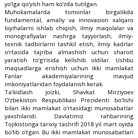
yo‘lga qo‘yish ham ko‘zda tutilgan.
Muhokamalarda tomonlar birgalikda
fundamental, amaliy va innovasion xalqaro
loyihalarni ishlab chiqish, ilmiy maqolalar va
monografiyalar nashrga tayyorlash, ilmiy-
texnik tadbirlarni tashkil etish, ilmiy kadrlar
o‘rtasida tajriba almashish uchun sharoit
yaratish to‘g‘risida kelishib oldilar. Ushbu
maqsadlarga erishish uchun ikki mamlakat
Fanlar akademiyalarining mavjud
imkoniyatlaridan foydalanish kerak.
Ta'kidlash joizki, Shavkat Mirziyoev
O‘zbekiston Respublikasi Prezidenti bo‘lishi
bilan ikki mamlakat o‘rtasidagi munosabatlar
yaxshilandi. Davlatimiz rahbarining
Tojikistonga tarixiy tashrifi 2018 yil mart oyida
bo‘lib o‘tgan. Bu ikki mamlakat munosabatlari