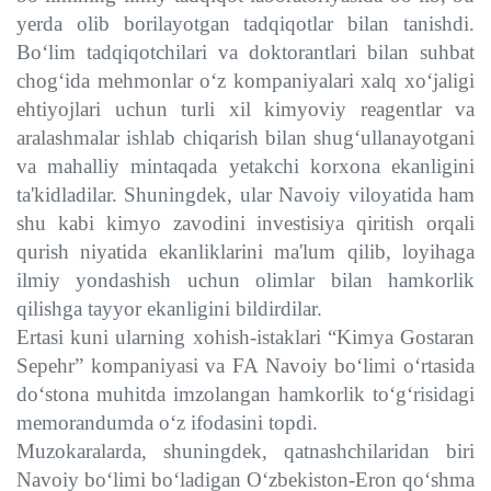
yerda olib borilayotgan tadqiqotlar bilan tanishdi.
Bo‘lim tadqiqotchilari va doktorantlari bilan suhbat
chog‘ida mehmonlar o‘z kompaniyalari xalq xo‘jaligi
ehtiyojlari uchun turli xil kimyoviy reagentlar va
aralashmalar ishlab chiqarish bilan shug‘ullanayotgani
va mahalliy mintaqada yetakchi korxona ekanligini
ta'kidladilar. Shuningdek, ular Navoiy viloyatida ham
shu kabi kimyo zavodini investisiya qiritish orqali
qurish niyatida ekanliklarini ma'lum qilib, loyihaga
ilmiy yondashish uchun olimlar bilan hamkorlik
qilishga tayyor ekanligini bildirdilar.
Ertasi kuni ularning xohish-istaklari “Kimya Gostaran
Sepehr” kompaniyasi va FA Navoiy bo‘limi o‘rtasida
do‘stona muhitda imzolangan hamkorlik to‘g‘risidagi
memorandumda o‘z ifodasini topdi.
Muzokaralarda, shuningdek, qatnashchilaridan biri
Navoiy bo‘limi bo‘ladigan O‘zbekiston-Eron qo‘shma