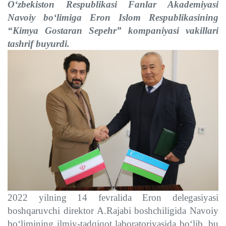
O‘zbekiston Respublikasi Fanlar Akademiyasi
Navoiy bo‘limiga Eron Islom Respublikasining
“Kimya Gostaran Sepehr” kompaniyasi vakillari
tashrif buyurdi.
2022 yilning 14 fevralida Eron delegasiyasi
boshqaruvchi direktor A.Rajabi boshchiligida Navoiy
bo‘limining ilmiy-tadqiqot laboratoriyasida bo‘lib, bu