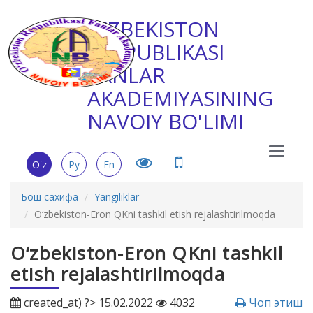
O'ZBEKISTON
RESPUBLIKASI
FANLAR
AKADEMIYASINING
NAVOIY BO'LIMI
Main
O'z
Ру
En
Menu
Бош сахифа
Yangiliklar
O‘zbekiston-Eron QKni tashkil etish rejalashtirilmoqda
O‘zbekiston-Eron QKni tashkil
etish rejalashtirilmoqda
created_at) ?> 15.02.2022
4032
Чоп этиш