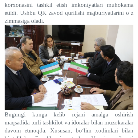
korxonasini tashkil etish imkoniyatlari muhokama
etildi. Ushbu QK zavod qurilishi majburiyatlarini o‘z
zimmasiga oladi.
Bugungi kunga kelib rejani amalga oshirish
maqsadida turli tashkilot va idoralar bilan muzokaralar
davom etmoqda. Xususan, bo‘lim xodimlari bilan