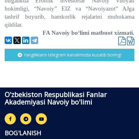
birgalikda Eronlik investorlar Navoiy viloyati
hokimligi, “Navoiy” EIZ va “Navoiyazot” AJga
tashrif buyurib, hamkorlik rejalarini muhokama
qildilar.
FA Navoiy bo‘limi matbuot xizmati.
Yangiliklarni telegram kanalimizda kuzatib boring!
O'zbekiston Respublikasi Fanlar
Akademiyasi Navoiy bo'limi
BOG'LANISH