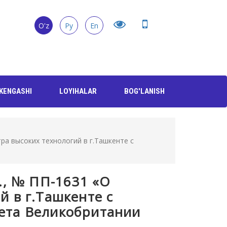
O'z
Ру
En
KENGASHI
LOYIHALAR
BOG'LANISH
ра высоких технологий в г.Ташкенте с
., № ПП-1631 «О
й в г.Ташкенте с
ета Великобритании