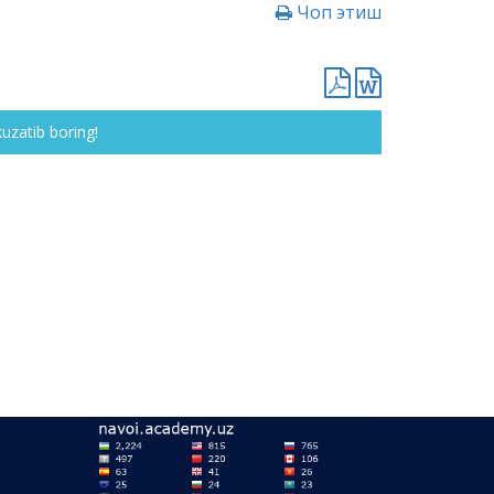
Чоп этиш
kuzatib boring!