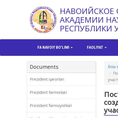
НАВОИЙСКОЕ 
АКАДЕМИИ НА
РЕСПУБЛИКИ 
FA NAVOIY BO'LIMI
FAOLIYAT
Documents
Бош 
По
Prezident qarorlari
учас
Prezident farmonlari
Пос
соз
Prezident farmoyishlari
уча