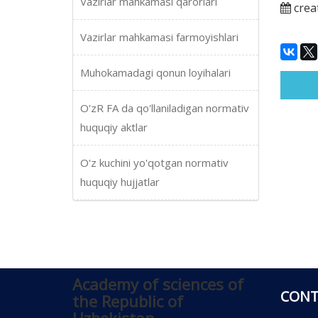
Vazirlar mahkamasi qarorlari
crea
Vazirlar mahkamasi farmoyishlari
Muhokamadagi qonun loyihalari
O'zR FA da qo'llaniladigan normativ
huquqiy aktlar
O'z kuchini yo'qotgan normativ
huquqiy hujjatlar
Academy of sciences of
CONT
the Republic of