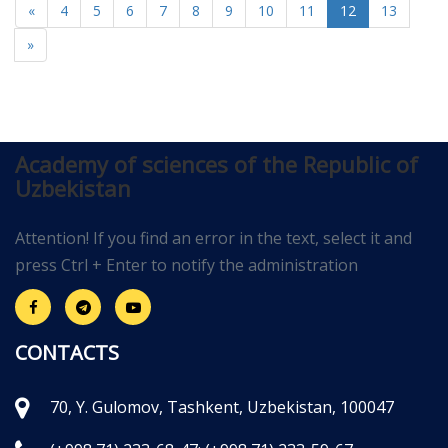
«
4
5
6
7
8
9
10
11
12
13
»
Academy of sciences of the Republic of
Uzbekistan
Attention! If you find an error in the text, select it and
press Ctrl + Enter to notify the administration
CONTACTS
70, Y. Gulomov, Tashkent, Uzbekistan, 100047