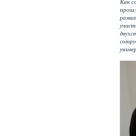
Как с
прошл
разви
участ
двухс
сотр
униве