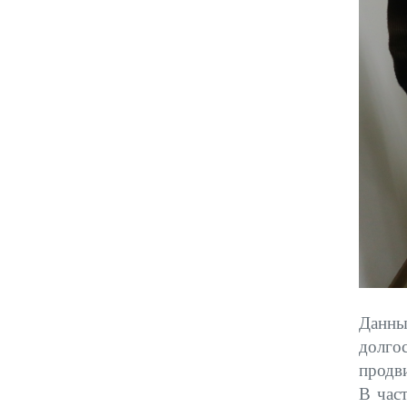
Данны
долго
продви
В час