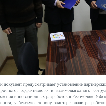
й документ предусматривает установление партнерски
срочного, эффективного и взаимовыгодного сотру
жения инновационных разработок в Республике Узбеки
тности, узбекскую сторону заинтересовали разработк