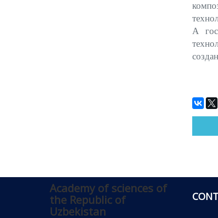
компо
техно
А гос
техно
создан
Academy of sciences of
CONT
the Republic of
Uzbekistan