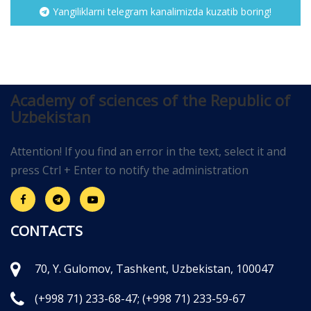
Yangiliklarni telegram kanalimizda kuzatib boring!
Academy of sciences of the Republic of
Uzbekistan
Attention! If you find an error in the text, select it and
press Ctrl + Enter to notify the administration
CONTACTS
70, Y. Gulomov, Tashkent, Uzbekistan, 100047
(+998 71) 233-68-47;
(+998 71) 233-59-67