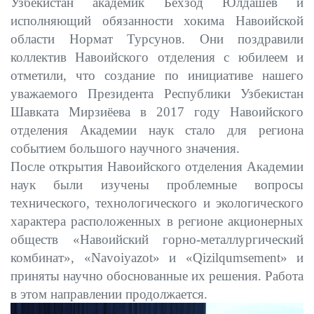
Узбекистан академик Бехзод Юлдашев и
исполняющий обязанности хокима Навоийской
области Нормат Турсунов. Они поздравили
коллектив Навоийского отделения с юбилеем и
отметили, что
создание по инициативе нашего
уважаемого Президента Республики Узбекистан
Шавката Мирзиёева в 2017 году Навоийского
отделения Академии наук стало для региона
событием большого научного значения.
После открытия Навоийского отделения Академии
наук были изучены проблемные вопросы
технического, технологического и экологического
характера расположенных в регионе акционерных
обществ «Навоийский горно-металлургический
комбинат», «
Navoiyazot
» и «
Qizilqumsement
» и
приняты научно обоснованные их решения. Работа
в этом направлении продолжается.