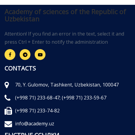
Academy of sciences of the Republic of
Uzbekistan
Attention! If you find an error in the text, select it and
press Ctrl + Enter to notify the administration
CONTACTS
70, Y. Gulomov, Tashkent, Uzbekistan, 100047
(+998 71) 233-68-47;
(+998 71) 233-59-67
(+998 71) 233-74-82
info@academy.uz