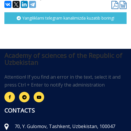
Yangiliklarni telegram kanalimizda kuzatib boring!
Academy of sciences of the Republic of
Uzbekistan
Attention! If you find an error in the text, select it and
press Ctrl + Enter to notify the administration
CONTACTS
70, Y. Gulomov, Tashkent, Uzbekistan, 100047