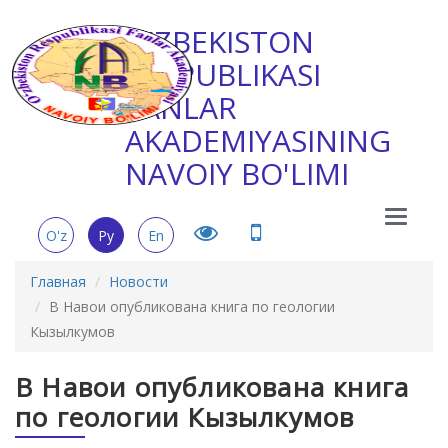
O'ZBEKISTON
RESPUBLIKASI
FANLAR
AKADEMIYASINING
NAVOIY BO'LIMI
Main
O'z
Ру
En
Menu
Главная
Новости
В Навои опубликована книга по геологии
Кызылкумов
В Навои опубликована книга
по геологии Кызылкумов