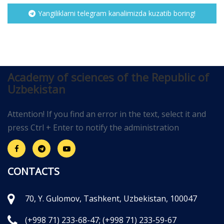
Yangiliklarni telegram kanalimizda kuzatib boring!
Academy of sciences of the Republic of
Uzbekistan
Attention! If you find an error in the text, select it and
press Ctrl + Enter to notify the administration
CONTACTS
70, Y. Gulomov, Tashkent, Uzbekistan, 100047
(+998 71) 233-68-47;
(+998 71) 233-59-67