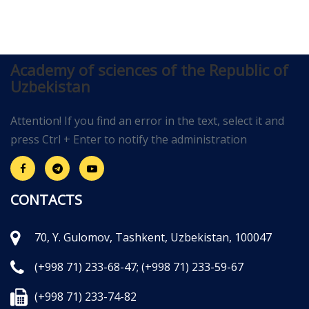
Academy of sciences of the Republic of
Uzbekistan
Attention! If you find an error in the text, select it and
press Ctrl + Enter to notify the administration
CONTACTS
70, Y. Gulomov, Tashkent, Uzbekistan, 100047
(+998 71) 233-68-47;
(+998 71) 233-59-67
(+998 71) 233-74-82