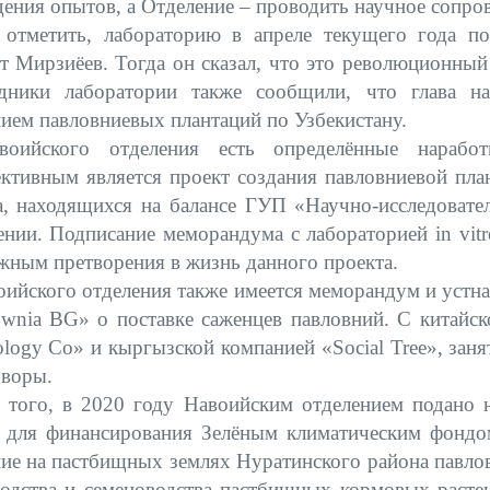
ения опытов, а Отделение – проводить научное сопро
 отметить, лабораторию в апреле текущего года по
т Мирзиёев. Тогда он сказал, что это революционный
дники лаборатории также сообщили, что глава н
ием павловниевых плантаций по Узбекистану.
оийского отделения есть определённые нарабо
ективным является проект создания павловниевой пла
а,
находящихся на балансе ГУП «Научно-исследовате
ении. Подписание меморандума с лабораторией
in vi
жным претворения в жизнь данного проекта.
ийского отделения также имеется меморандум и устна
ownia
BG
» о поставке саженцев павловний. С китайс
ology
Co
» и кыргызской компанией «
Social
Tree
», зан
оворы.
 того, в 2020 году Навоийским отделением подано н
а для финансирования Зелёным климатическим фондо
ние на пастбищных землях Нуратинского района павло
водства и семеноводства пастбищных кормовых расте