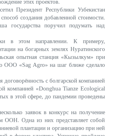
вождение этих проектов.
сетил Президент Республики Узбекистан
 способ создания добавленной стоимости.
аша государства поручил подумать над
тки в этом направлении. К примеру,
нтации на богарных землях Нуратинского
льская опытная станция «Кызылкум» при
tro ООО «Sag Agro» на шаг ближе сделало
я договорённость с болгарской компанией
кой компанией «
Donghua
Tianze
Ecological
ятых в этой сфере, до пандемии проведены
есколько заявок в конкурс на получение
м ООН. Одна из них представляет собой
вниевой плантации и организацию при ней
ний в форме кластера. Успешно пройдено