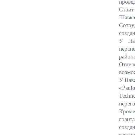
провед
Стоит
Шавка
Сотру
создан
У Нав
персп
район
Отдел
возмо
У Наво
«
Paul
Techn
перег
Кроме
грант
созда
ското