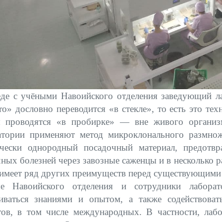
еде с учёными Навоийского отделения заведующий л
tro» дословно переводится «в стекле», то есть это те
 проводятся «в пробирке» — вне живого организ
атории применяют метод микроклонального размнож
ически однородный посадочный материал, предотвр
ных болезней через завозные саженцы и в несколько р
 имеет ряд других преимуществ перед существующими
е Навоийского отделения и сотрудники лабор
иваться знаниями и опытом, а также содействоват
тов, в том числе международных. В частности, лаб