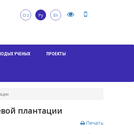
O'z
Ру
En
ЛОДЫХ УЧЕНЫХ
ПРОЕКТЫ
ации
евой плантации
Печать