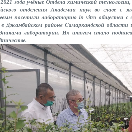
 2021 года учёные Отдела химической технологии,
йского отделения Академии наук во главе с за
евым посетили лабораторию in vitro общества с
 в Джамбайском районе Самаркандской области и
дниками лаборатории. Их итогом стало подпис
дничестве.