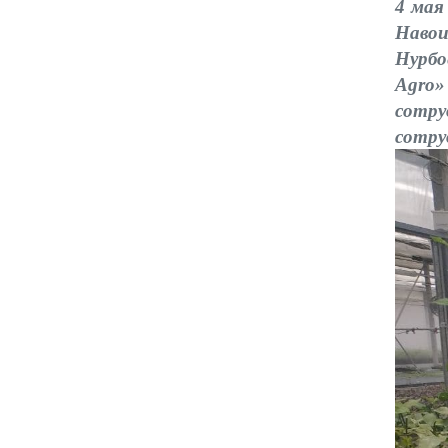
4 мая
Навои
Нурбо
Agro»
сотру
сотру