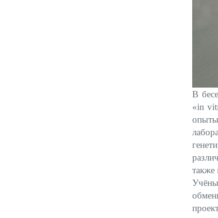
В бес
«in vi
опыты
лабор
генет
различ
также
Учёны
обмен
проек