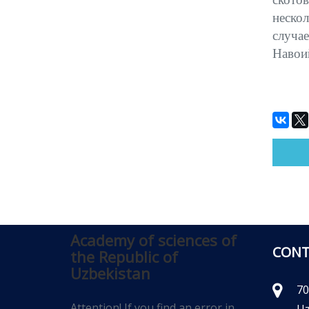
нескол
случае
Навоий
Academy of sciences of
CONT
the Republic of
Uzbekistan
70
Attention! If you find an error in