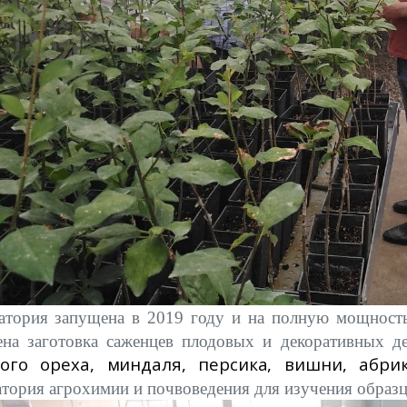
атория запущена в 2019 году и на полную мощность
ена заготовка саженцев плодовых и декоративных де
кого ореха, миндаля, персика, вишни, абри
тория агрохимии и почвоведения для изучения образц