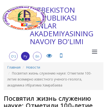
O'ZBEKISTON
RESPUBLIKASI
FANLAR
AKADEMIYASINING
NAVOIY BO'LIMI
Main
O'z
Ру
En
Menu
Главная
Новости
Посвятил жизнь служению науке: Отметили 100-
летие всемирно известного ученого-геолога,
академика Ибрагима Хамрабаева
Посвятил жизнь служению
науке: Отметили 100-летие