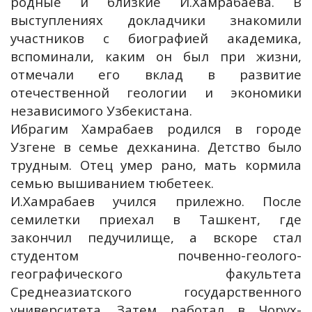
родные и близкие И.Хамрабаева. В
выступлениях докладчики знакомили
участников с биографией академика,
вспоминали, каким он был при жизни,
отмечали его вклад в развитие
отечественной геологии и экономики
независимого Узбекистана.
Ибрагим Хамрабаев родился в городе
Узгене в семье дехканина. Детство было
трудным. Отец умер рано, мать кормила
семью вышиванием тюбетеек.
И.Хамрабаев учился прилежно. После
семилетки приехал в Ташкент, где
закончил педучилище, а вскоре стал
студентом почвенно-геолого-
географического факультета
Среднеазиатского государственного
университета. Затем работал в Чорух-