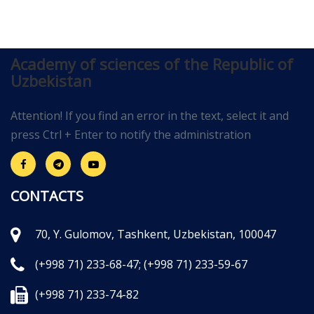
Academy of sciences of the Republic of
Uzbekistan
Attention! If you find an error in the text, select it and
press Ctrl + Enter to notify the administration
CONTACTS
70, Y. Gulomov, Tashkent, Uzbekistan, 100047
(+998 71) 233-68-47;
(+998 71) 233-59-67
(+998 71) 233-74-82