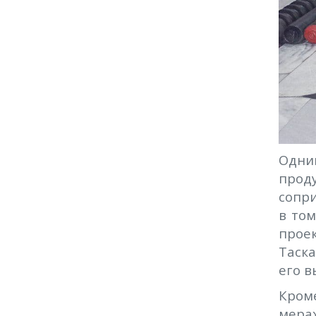
Одни
проду
сопри
в то
про
Таска
его 
Кром
мера