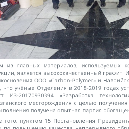
м из главных материалов, используемых к
кции, является высококачественный графит. 
косновения ООО «Carbon-Polymer» и Навоийск
м, что учёные Отделения в 2018-2019 годах 
ект
ИЗ-20170930394
«Разработка технологи
зганского месторождения с целью получения 
выполнения
получена опытная партия обогащен
е того,
пунктом 15 Постановления Президент
х по повышению качества непрерывного обра