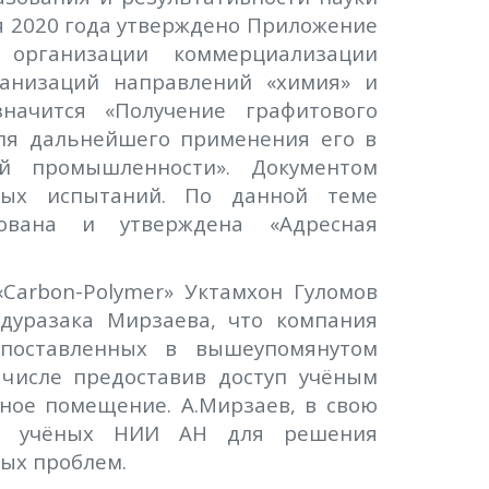
ля 2020 года утверждено Приложение
рганизации коммерциализации
ганизаций направлений «химия» и
начится «Получение графитового
для дальнейшего применения его в
ой промышленности». Документом
ных испытаний. По данной теме
сована и утверждена «Адресная
Carbon-Polymer» Уктамхон Гуломов
бдуразака Мирзаева, что компания
 поставленных в вышеупомянутом
 числе предоставив доступ учёным
ное помещение. А.Мирзаев, в свою
мых учёных НИИ АН для решения
ых проблем.