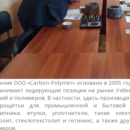
ния ООО «Carbon-Polymer» основано в 2005 го
занимает лидирующие позиции на рынке Узбек
ий и полимеров. В частности, здесь произво
трощётки для промышленной и бытовой т
ипники, втулки, уплотнители, такие элек
олит, стеклотекстолит и гетинакс, а также 
меров.