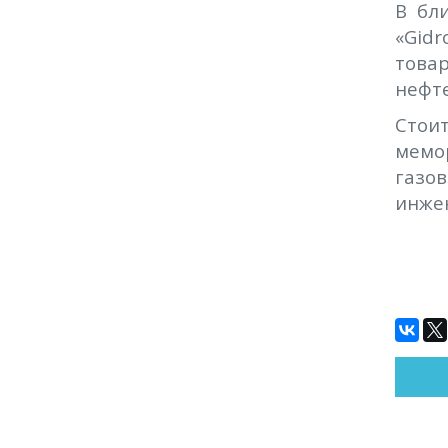
В бл
«Gid
това
нефте
Стои
мемо
газо
инжен