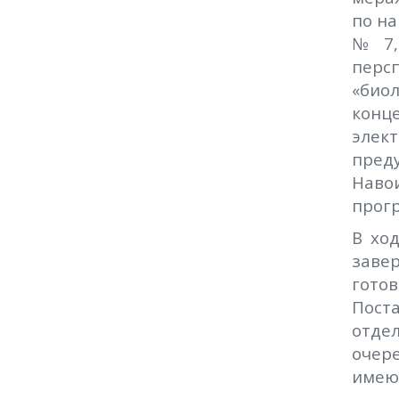
по на
№7, 
перс
«био
конц
элек
пред
Наво
прог
В хо
заве
гото
Пост
отде
очер
имею