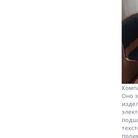
Компа
Оно 
издел
элек
подш
текст
поли