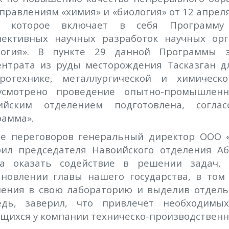
правлениям «химия» и «биология» от 12 апре
которое включает в себя Программу о
пективных научных разработок научных ор
логия». В пункте 29 данной Программы з
ентрата из руды месторождения Тасказган 
тротехнике, металлургической и химическ
усмотрено проведение опытно-промышлен
ийским отделением подготовлена, согла
рамма».
де переговоров генеральный директор ООО «
рил председателя Навоийского отделения А
ва оказать содействие в решении задач,
ановлении главы нашего государства, в том
ления в свою лабораторию и выделив отдель
едь, заверил, что привлечёт необходи
щихся у компании техническо-производственн