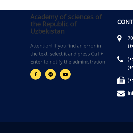
Academy of sciences of
CONT
the Republic of
Uzbekistan
70
Attention! If you find an error in
Uz
the text, select it and press Ctrl +
(+
Enter to notify the administration
(+
(+
in