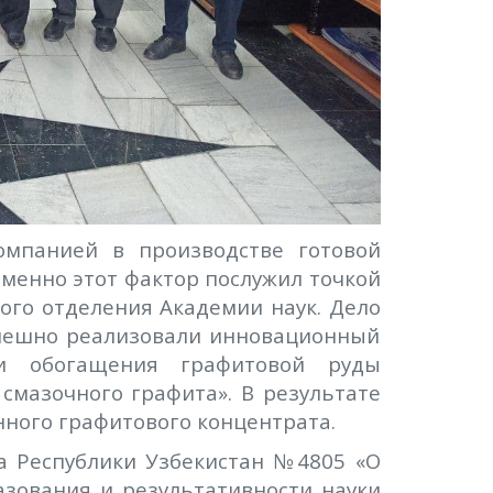
омпанией в производстве готовой
Именно этот фактор послужил точкой
ого отделения Академии наук. Дело
успешно реализовали инновационный
и обогащения графитовой руды
смазочного графита». В результате
ного графитового концентрата.
а Республики Узбекистан №4805 «О
зования и результативности науки