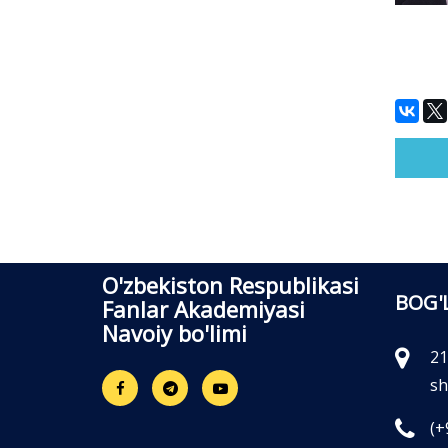
O'zbekiston Respublikasi
BOG'
Fanlar Akademiyasi
Navoiy bo'limi
21
sh
(+