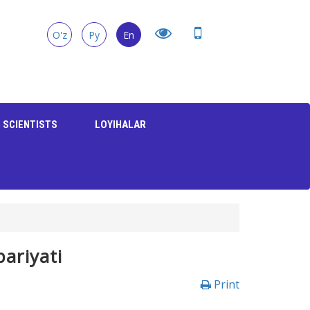
O'z
Ру
En
 SCIENTISTS
LOYIHALAR
ariyati
Print