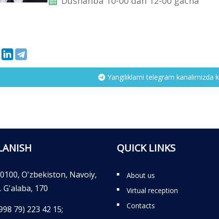
Dushanba 10-00 dan 12-00 gacha
Yangiliklarni telegram kanalimizda k
LANISH
QUICK LINKS
0100, O'zbekiston, Navoiy,
About us
. G'alaba, 170
Virtual reception
Contacts
998 79) 223 42 15;