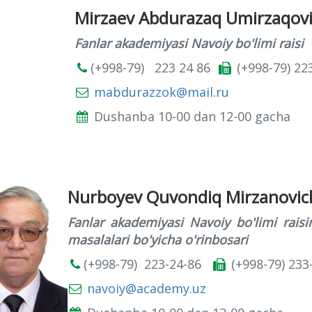
Мirzaev Abdurazaq Umirzaqov
Fanlar akademiyasi Navoiy bo'limi raisi
(+998-79) 223 24 86
(+998-79) 22
mabdurazzok@mail.ru
Dushanba 10-00 dan 12-00 gacha
Nurboyev Quvondiq Mirzanovic
Fanlar akademiyasi Navoiy bo'limi raisin
masalalari bo'yicha o'rinbosari
(+998-79) 223-24-86
(+998-79) 233
navoiy@academy.uz