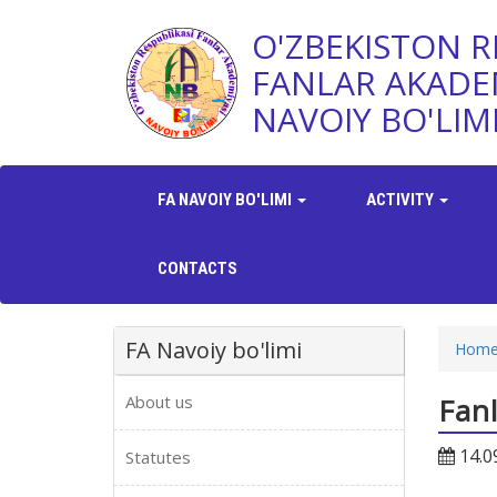
O'ZBEKISTON R
FANLAR AKADE
NAVOIY BO'LIM
FA NAVOIY BO'LIMI
ACTIVITY
CONTACTS
FA Navoiy bo'limi
Hom
About us
Fanl
14.0
Statutes