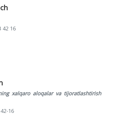
ich
3 42 16
h
ing xalqaro aloqalar va tijoratlashtirish
-42-16