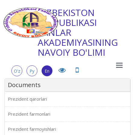
O'ZBEKISTON
RESPUBLIKASI
FANLAR
AKADEMIYASINING
NAVOIY BO'LIMI
Main
O'z
Ру
En
Menu
Documents
Prezident qarorlari
Prezident farmonlari
Prezident farmoyishlari