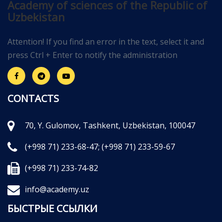
Academy of sciences of the Republic of
Uzbekistan
Attention! If you find an error in the text, select it and
press Ctrl + Enter to notify the administration
CONTACTS
70, Y. Gulomov, Tashkent, Uzbekistan, 100047
(+998 71) 233-68-47;
(+998 71) 233-59-67
(+998 71) 233-74-82
info@academy.uz
БЫСТРЫЕ ССЫЛКИ