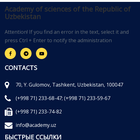
Academy of sciences of the Republic of
Uzbekistan
Attention! If you find an error in the text, select it and
press Ctrl + Enter to notify the administration
CONTACTS
70, Y. Gulomov, Tashkent, Uzbekistan, 100047
(+998 71) 233-68-47;
(+998 71) 233-59-67
(+998 71) 233-74-82
info@academy.uz
БЫСТРЫЕ ССЫЛКИ