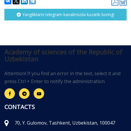
Yangiliklarni telegram kanalimizda kuzatib boring!
Academy of sciences of the Republic of
Uzbekistan
Attention! If you find an error in the text, select it and
press Ctrl + Enter to notify the administration
CONTACTS
70, Y. Gulomov, Tashkent, Uzbekistan, 100047