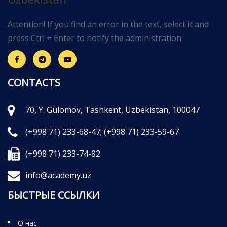
Attention! If you find an error in the text, select it and
press Ctrl + Enter to notify the administration
CONTACTS
70, Y. Gulomov, Tashkent, Uzbekistan, 100047
(+998 71) 233-68-47;
(+998 71) 233-59-67
(+998 71) 233-74-82
info@academy.uz
БЫСТРЫЕ ССЫЛКИ
О нас