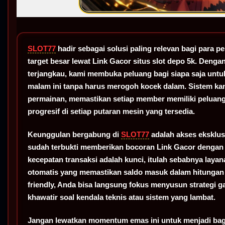
SLOT77
hadir sebagai solusi paling relevan bagi para 
target besar lewat Link Gacor situs slot depo 5k. Deng
terjangkau, kami membuka peluang bagi siapa saja un
malam ini tanpa harus merogoh kocek dalam. Sistem kam
permainan, memastikan setiap member memiliki peluan
progresif di setiap putaran mesin yang tersedia.
Keunggulan bergabung di
SLOT77
adalah akses eksklus
sudah terbukti memberikan bocoran Link Gacor dengan
kecepatan transaksi adalah kunci, itulah sebabnya laya
otomatis yang memastikan saldo masuk dalam hitungan 
friendly, Anda bisa langsung fokus menyusun strategi 
khawatir soal kendala teknis atau sistem yang lambat.
Jangan lewatkan momentum emas ini untuk menjadi bag