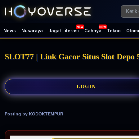
News
Nusaraya
Jagat Literasi
Cahaya
Tekno
Otomo
SLOT77 | Link Gacor Situs Slot Dep
LOGIN
Posting by
KODOKTEMPUR